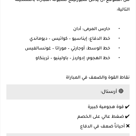
من المتوقع أن يدخل سبورتينج لشبونة المباراة بالتشكيلة
التالية:
•
حارس المرمى: أدان
•
خط الدفاع: إيناسيو – كواتيس – ديوماندي
•
خط الوسط: أوجارتي – موراتا – غونسالفيس
•
خط الهجوم: إدواردز – باولينيو – ترينكاو
نقاط القوة والضعف في المباراة
🔴 أرسنال:
✔️ قوة هجومية كبيرة
✔️ ضغط عالي على الخصم
❌ أحياناً ضعف في الدفاع